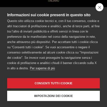
ITALIANO
©FRATELLI BRANCA DISTILLERIE S.p.A.
Offices: Via Broletto 35, 20121 Milan, Italy – Production facility: Via Resegone 2,
DRINK RESPONSIBLY!
20159 Milano – info@branca.it
Informazioni sui cookie presenti in questo sito
Tel. 0039 02 85131 / Email info@branca.it
Milan Registry of Companies no. 00720670157 – Taxpayer and VAT no.:
Questo sito utilizza cookie tecnici e, con il tuo consenso, cookie e
IT00720670157
altri tracciatori di profilazione e analitici, anche di terze parti, al fine
Capital Stock 1,500,000.00 Euros, fully paid-in.
tra l’altro di inviarti pubblicità e offrirti servizi in linea con le
FRATELLI BRANCA DISTILLERIE SRL
preferenze da te manifestate nel corso della navigazione in rete,
BRANCA'S SITES
Via Broletto 35, 20121 Milan, Italy Milan Registry of Companies no.
anche attraverso più dispositivi. Per accettare tutti i cookie clicca
Branca Distillerie
Fernet-Branca
Brancamenta
Antica Formula
00720670157 – Taxpayer and VAT no.: IT00720670157 - Capital
su “Consenti tutti i cookie”. Se vuoi acconsentire o negare il
Ciminiera Branca
consenso selettivamente ad alcuni cookie clicca su "Impostazioni
Stock 1,500,000.00 Euros, fully paid-in.
dei cookie". Se invece vuoi proseguire la navigazione senza i
DRINK RESPONSIBLY
cookie di profilazione e analitici chiudi il banner cliccando sulla X
Cookie Policy
-
Privacy Term
-
Accessibility
in alto a destra.
Per saperne di più
CONSENTI TUTTI I COOKIE
IMPOSTAZIONI DEI COOKIE