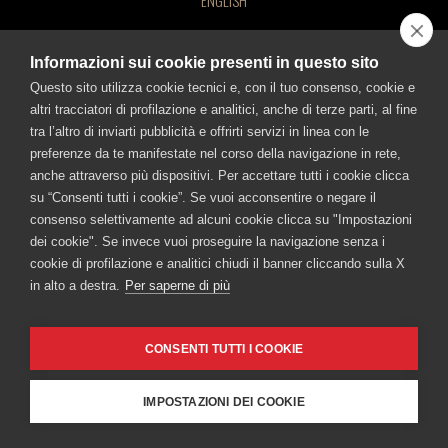
ENGLISH
Branca
Fernet-Branca
Brancamenta
Caffè Borghetti
Museo Branca
Ciminiera Branca
BEVI RESPONSABILMENTE!
Informazioni sui cookie presenti in questo sito
BEVI RESPONSABILMENTE
Questo sito utilizza cookie tecnici e, con il tuo consenso, cookie e
Cookie Policy
-
Informativa sulla Privacy
-
Accessibilità
altri tracciatori di profilazione e analitici, anche di terze parti, al fine
tra l’altro di inviarti pubblicità e offrirti servizi in linea con le
FRATELLI BRANCA DISTILLERIE SRL
preferenze da te manifestate nel corso della navigazione in rete,
Via Broletto 35, 20121 Milan, Italy Milan Registry of Companies no.
anche attraverso più dispositivi. Per accettare tutti i cookie clicca
00720670157 – Taxpayer and VAT no.: IT00720670157 - Capital
su “Consenti tutti i cookie”. Se vuoi acconsentire o negare il
consenso selettivamente ad alcuni cookie clicca su "Impostazioni
Stock 1,500,000.00 Euros, fully paid-in.
dei cookie". Se invece vuoi proseguire la navigazione senza i
cookie di profilazione e analitici chiudi il banner cliccando sulla X
in alto a destra.
Per saperne di più
CONSENTI TUTTI I COOKIE
IMPOSTAZIONI DEI COOKIE