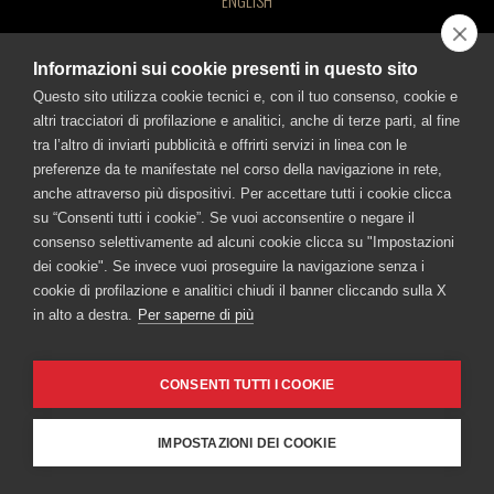
ENGLISH
BEVI RESPONSABILMENTE!
Informazioni sui cookie presenti in questo sito
Questo sito utilizza cookie tecnici e, con il tuo consenso, cookie e
CONTATTACI
altri tracciatori di profilazione e analitici, anche di terze parti, al fine
©FRATELLI BRANCA DISTILLERIE S.p.A.
tra l’altro di inviarti pubblicità e offrirti servizi in linea con le
FRATELLI BRANCA DISTILLERIE SRL
Sede legale: Via Broletto 35, 20121 Milano - Uffici e stabilimento: Via Resegone
preferenze da te manifestate nel corso della navigazione in rete,
2, 20159 Milano - info@branca.it
Via Broletto 35, 20121 Milan, Italy Milan Registry of Companies no.
Iscritta al Registro Imprese di Milano al n. 00720670157 - Codice Fiscale e P.IVA
anche attraverso più dispositivi. Per accettare tutti i cookie clicca
n.: 00720670157
00720670157 – Taxpayer and VAT no.: IT00720670157 - Capital
su “Consenti tutti i cookie”. Se vuoi acconsentire o negare il
Capitale Sociale Euro 1.500.000,00 i.v.
consenso selettivamente ad alcuni cookie clicca su "Impostazioni
Stock 1,500,000.00 Euros, fully paid-in.
dei cookie". Se invece vuoi proseguire la navigazione senza i
TUTTI I SITI BRANCA
cookie di profilazione e analitici chiudi il banner cliccando sulla X
Branca
Fernet-Branca
Brancamenta
Caffè Borghetti
in alto a destra.
Per saperne di più
Museo Branca
Ciminiera Branca
BEVI RESPONSABILMENTE
CONSENTI TUTTI I COOKIE
Cookie Policy
-
Informativa sulla Privacy
-
Accessibilità
IMPOSTAZIONI DEI COOKIE