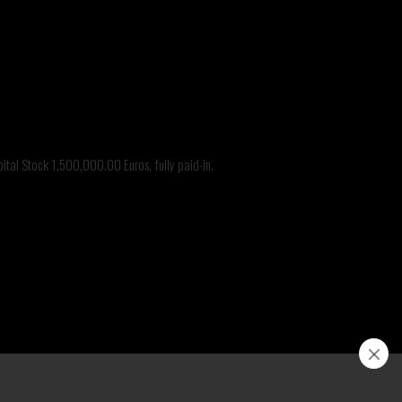
o@branca.it
157
tal Stock 1,500,000.00 Euros, fully paid-in.
 Branca