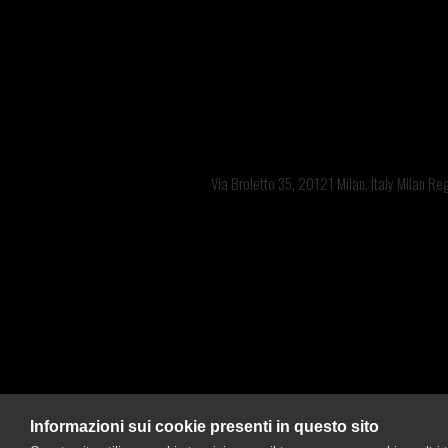
Sede legal
Is
Via Broletto 35, 20121 Milan, Italy Milan R
Branca
Informazioni sui cookie presenti in questo sito