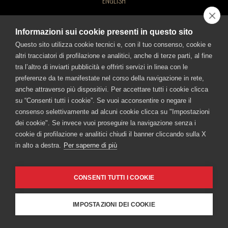
ENGLISH
CONTATTACI
BEVI RESPONSABILMENTE!
©FRATELLI BRANCA DISTILLERIE S.p.A.
Informazioni sui cookie presenti in questo sito
Sede legale: Via Broletto 35, 20121 Milano - Uffici e stabilimento: Via Resegone
2, 20159 Milano - info@branca.it
Questo sito utilizza cookie tecnici e, con il tuo consenso, cookie e
Iscritta al Registro Imprese di Milano al n. 00720670157 - Codice Fiscale e P.IVA
altri tracciatori di profilazione e analitici, anche di terze parti, al fine
n.: 00720670157
tra l’altro di inviarti pubblicità e offrirti servizi in linea con le
FRATELLI BRANCA DISTILLERIE SRL
Capitale Sociale Euro 1.500.000,00 i.v.
preferenze da te manifestate nel corso della navigazione in rete,
Via Broletto 35, 20121 Milan, Italy Milan Registry of Companies no.
anche attraverso più dispositivi. Per accettare tutti i cookie clicca
TUTTI I SITI BRANCA
00720670157 – Taxpayer and VAT no.: IT00720670157 - Capital
su “Consenti tutti i cookie”. Se vuoi acconsentire o negare il
Branca
Fernet-Branca
Brancamenta
Caffè Borghetti
consenso selettivamente ad alcuni cookie clicca su "Impostazioni
Stock 1,500,000.00 Euros, fully paid-in.
Museo Branca
Ciminiera Branca
dei cookie". Se invece vuoi proseguire la navigazione senza i
cookie di profilazione e analitici chiudi il banner cliccando sulla X
BEVI RESPONSABILMENTE
in alto a destra.
Per saperne di più
Cookie Policy
-
Informativa sulla Privacy
-
Accessibilità
CONSENTI TUTTI I COOKIE
IMPOSTAZIONI DEI COOKIE