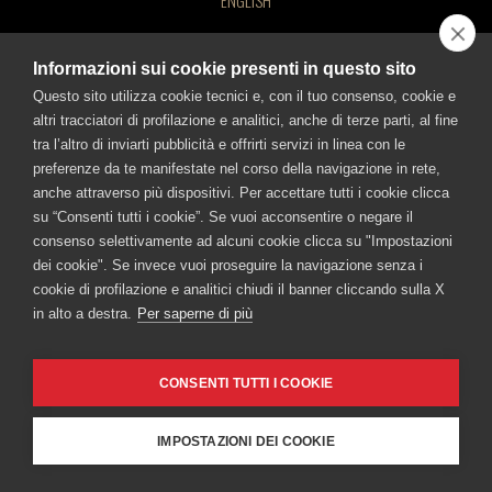
ENGLISH
CONTATTACI
BEVI RESPONSABILMENTE!
©FRATELLI BRANCA DISTILLERIE S.p.A.
Informazioni sui cookie presenti in questo sito
Sede legale: Via Broletto 35, 20121 Milano - Uffici e stabilimento: Via Resegone
2, 20159 Milano - info@branca.it
Questo sito utilizza cookie tecnici e, con il tuo consenso, cookie e
Iscritta al Registro Imprese di Milano al n. 00720670157 - Codice Fiscale e P.IVA
altri tracciatori di profilazione e analitici, anche di terze parti, al fine
n.: 00720670157
tra l’altro di inviarti pubblicità e offrirti servizi in linea con le
FRATELLI BRANCA DISTILLERIE SRL
Capitale Sociale Euro 1.500.000,00 i.v.
preferenze da te manifestate nel corso della navigazione in rete,
Via Broletto 35, 20121 Milan, Italy Milan Registry of Companies no.
anche attraverso più dispositivi. Per accettare tutti i cookie clicca
TUTTI I SITI BRANCA
00720670157 – Taxpayer and VAT no.: IT00720670157 - Capital
su “Consenti tutti i cookie”. Se vuoi acconsentire o negare il
Branca
Fernet-Branca
Brancamenta
Caffè Borghetti
consenso selettivamente ad alcuni cookie clicca su "Impostazioni
Stock 1,500,000.00 Euros, fully paid-in.
Museo Branca
Ciminiera Branca
dei cookie". Se invece vuoi proseguire la navigazione senza i
cookie di profilazione e analitici chiudi il banner cliccando sulla X
BEVI RESPONSABILMENTE
in alto a destra.
Per saperne di più
Cookie Policy
-
Informativa sulla Privacy
-
Accessibilità
CONSENTI TUTTI I COOKIE
IMPOSTAZIONI DEI COOKIE