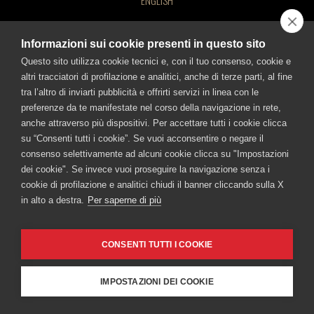
ENGLISH
CONTATTACI
BEVI RESPONSABILMENTE!
©FRATELLI BRANCA DISTILLERIE S.p.A.
Informazioni sui cookie presenti in questo sito
Sede legale: Via Broletto 35, 20121 Milano - Uffici e stabilimento: Via Resegone
2, 20159 Milano - info@branca.it
Questo sito utilizza cookie tecnici e, con il tuo consenso, cookie e
Iscritta al Registro Imprese di Milano al n. 00720670157 - Codice Fiscale e P.IVA
altri tracciatori di profilazione e analitici, anche di terze parti, al fine
n.: 00720670157
tra l’altro di inviarti pubblicità e offrirti servizi in linea con le
FRATELLI BRANCA DISTILLERIE SRL
Capitale Sociale Euro 1.500.000,00 i.v.
preferenze da te manifestate nel corso della navigazione in rete,
Via Broletto 35, 20121 Milan, Italy Milan Registry of Companies no.
anche attraverso più dispositivi. Per accettare tutti i cookie clicca
TUTTI I SITI BRANCA
00720670157 – Taxpayer and VAT no.: IT00720670157 - Capital
su “Consenti tutti i cookie”. Se vuoi acconsentire o negare il
Branca
Fernet-Branca
Brancamenta
Caffè Borghetti
consenso selettivamente ad alcuni cookie clicca su "Impostazioni
Stock 1,500,000.00 Euros, fully paid-in.
Museo Branca
Ciminiera Branca
dei cookie". Se invece vuoi proseguire la navigazione senza i
cookie di profilazione e analitici chiudi il banner cliccando sulla X
BEVI RESPONSABILMENTE
in alto a destra.
Per saperne di più
Cookie Policy
-
Informativa sulla Privacy
-
Accessibilità
CONSENTI TUTTI I COOKIE
IMPOSTAZIONI DEI COOKIE