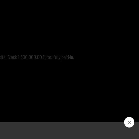
o@branca.it
157
tal Stock 1,500,000.00 Euros, fully paid-in.
 Branca