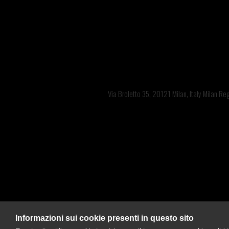
Sede legal
Is
Via Broletto 35, 20121 Milan, Italy Milan R
Branca
Informazioni sui cookie presenti in questo sito