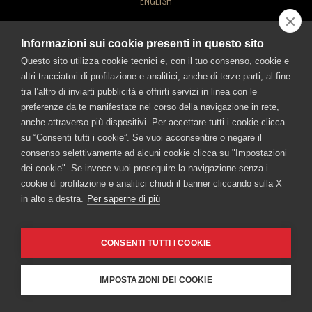
ENGLISH
BEVI RESPONSABILMENTE!
Informazioni sui cookie presenti in questo sito
Questo sito utilizza cookie tecnici e, con il tuo consenso, cookie e
CONTATTACI
altri tracciatori di profilazione e analitici, anche di terze parti, al fine
©FRATELLI BRANCA DISTILLERIE S.p.A.
tra l’altro di inviarti pubblicità e offrirti servizi in linea con le
FRATELLI BRANCA DISTILLERIE SRL
Sede legale: Via Broletto 35, 20121 Milano - Uffici e stabilimento: Via Resegone
preferenze da te manifestate nel corso della navigazione in rete,
2, 20159 Milano - info@branca.it
Via Broletto 35, 20121 Milan, Italy Milan Registry of Companies no.
Iscritta al Registro Imprese di Milano al n. 00720670157 - Codice Fiscale e P.IVA
anche attraverso più dispositivi. Per accettare tutti i cookie clicca
n.: 00720670157
00720670157 – Taxpayer and VAT no.: IT00720670157 - Capital
su “Consenti tutti i cookie”. Se vuoi acconsentire o negare il
Capitale Sociale Euro 1.500.000,00 i.v.
consenso selettivamente ad alcuni cookie clicca su "Impostazioni
Stock 1,500,000.00 Euros, fully paid-in.
dei cookie". Se invece vuoi proseguire la navigazione senza i
TUTTI I SITI BRANCA
cookie di profilazione e analitici chiudi il banner cliccando sulla X
Branca
Fernet-Branca
Brancamenta
Caffè Borghetti
in alto a destra.
Per saperne di più
Museo Branca
Ciminiera Branca
BEVI RESPONSABILMENTE
CONSENTI TUTTI I COOKIE
Cookie Policy
-
Informativa sulla Privacy
-
Accessibilità
IMPOSTAZIONI DEI COOKIE