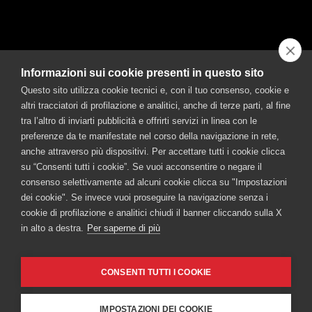
create per tutti coloro che desiderano avere dei cocktail pronti da
gustare a casa, ma in un formato elegante e bello da vedere.
Informazioni sui cookie presenti in questo sito
Questo sito utilizza cookie tecnici e, con il tuo consenso, cookie e
altri tracciatori di profilazione e analitici, anche di terze parti, al fine
CONTATTACI
tra l’altro di inviarti pubblicità e offrirti servizi in linea con le
©FRATELLI BRANCA DISTILLERIE S.p.A.
preferenze da te manifestate nel corso della navigazione in rete,
Sede legale: Via Broletto 35, 20121 Milano - Uffici e stabilimento: Via Resegone
anche attraverso più dispositivi. Per accettare tutti i cookie clicca
2, 20159 Milano - info@branca.it
su “Consenti tutti i cookie”. Se vuoi acconsentire o negare il
Iscritta al Registro Imprese di Milano al n. 00720670157 - Codice Fiscale e P.IVA
consenso selettivamente ad alcuni cookie clicca su "Impostazioni
n.: 00720670157
Capitale Sociale Euro 1.500.000,00 i.v.
dei cookie". Se invece vuoi proseguire la navigazione senza i
cookie di profilazione e analitici chiudi il banner cliccando sulla X
TUTTI I SITI BRANCA
in alto a destra.
Per saperne di più
Branca
Fernet-Branca
Brancamenta
Caffè Borghetti
Museo Branca
Ciminiera Branca
CONSENTI TUTTI I COOKIE
BEVI RESPONSABILMENTE
Cookie Policy
-
Informativa sulla Privacy
-
Accessibilità
IMPOSTAZIONI DEI COOKIE