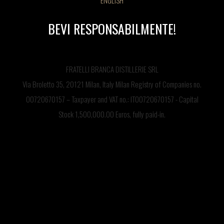
ENGLISH
BEVI RESPONSABILMENTE!
FRATELLI BRANCA DISTILLERIE SRL
Via Broletto 35, 20121 Milan, Italy Milan Registry of Companies no.
00720670157 – Taxpayer and VAT no.: IT00720670157 - Capital
Stock 1,500,000.00 Euros, fully paid-in.