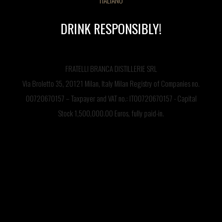
ITALIANO
DRINK RESPONSIBLY!
FRATELLI BRANCA DISTILLERIE SRL
Via Broletto 35, 20121 Milan, Italy Milan Registry of Companies no.
00720670157 – Taxpayer and VAT no.: IT00720670157 - Capital
Stock 1,500,000.00 Euros, fully paid-in.